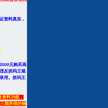
证资料真实，
。
000元购买高
违反抓码王规
录用。抓码王
售资料功能，
前三期所得的铜