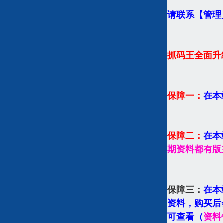
请联系【管理员
抓码王全面升
保障一：
在本
保障二：
在本
期资料都有版
保障三：
在本
资料，购买后
可查看（
资料