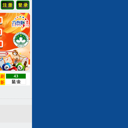
注 册
登 录