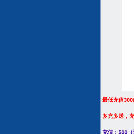
最低充值30
多充多送，充
充值：500（