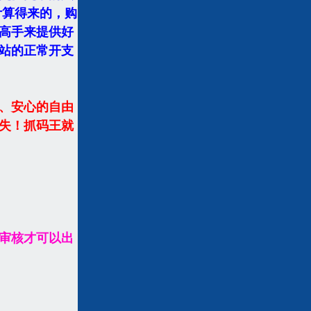
计算得来的，购
高手来提供好
网站的正常开支
、安心的自由
失！抓码王就
审核才可以出