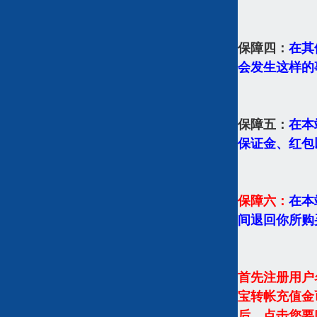
保障四：
在其
会发生这样的
保障五：
在本
保证金、红包
保障六：
在本
间退回你所购
首先注册用户
宝转帐充值金
后，点击您要