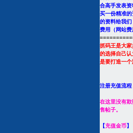
合高手发表资
买一份精准的
的资料给我们
费用（网站费
==========
抓码王是大家
的选择自己认
是要打造一个
注册充值流程
在这里没有欺
售帖子。
【
充值金币
】