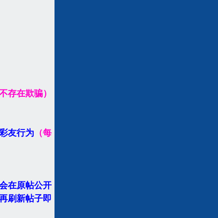
不存在欺骗）
彩友行为
（每
会在原帖公开
再刷新帖子即